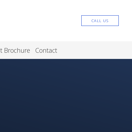
CALL US
nt Brochure
Contact