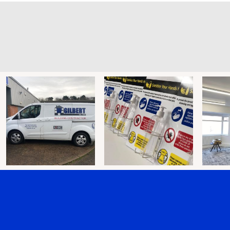
#brookfieldsigns