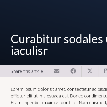
Curabitur sodales 
iaculisr
Share this article
Lorem ipsum dolor sit amet, consectetur adipiscing
efficitur elit ut, malesuada dui. Donec condimentu
Etiam imperdiet maximus porttitor. Nam euismod, ju