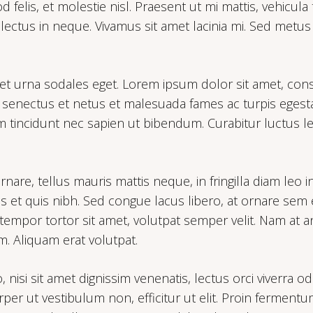
lis, et molestie nisl. Praesent ut mi mattis, vehicula tor
 lectus in neque. Vivamus sit amet lacinia mi. Sed metus 
t urna sodales eget. Lorem ipsum dolor sit amet, consec
 senectus et netus et malesuada fames ac turpis egesta
m tincidunt nec sapien ut bibendum. Curabitur luctus le
rnare, tellus mauris mattis neque, in fringilla diam leo 
us et quis nibh. Sed congue lacus libero, at ornare sem
 tempor tortor sit amet, volutpat semper velit. Nam at 
m. Aliquam erat volutpat.
nisi sit amet dignissim venenatis, lectus orci viverra o
er ut vestibulum non, efficitur ut elit. Proin fermentu