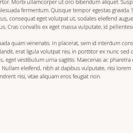
ortor. Morbi ullamcorper ut orci bibendum aliquet. Suspe
esuada fermentum. Quisque tempor egestas gravida. Sed 
tus, consequat eget volutpat ut, sodales eleifend augue
s. Cras convallis ex eget massa vulputate, id pellentesqu
uada quam venenatis. In placerat, sem id interdum cons
landit, erat ligula volutpat nisi, in porttitor ex nunc sed 
ulis, eget vestibulum urna sagittis. Maecenas ac pharetra
. Nullam eleifend, nibh at dapibus vulputate, nisi lorem
rerit nisi, vitae aliquam eros feugiat non.