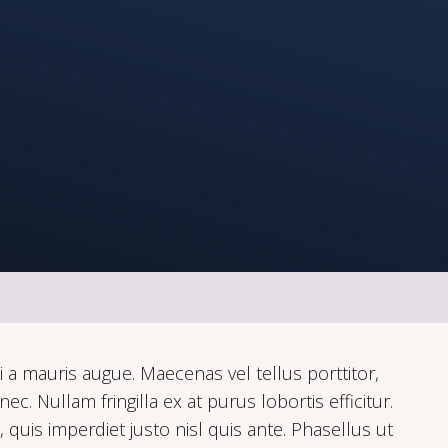
i a mauris augue. Maecenas vel tellus porttitor,
. Nullam fringilla ex at purus lobortis efficitur.
quis imperdiet justo nisl quis ante. Phasellus ut