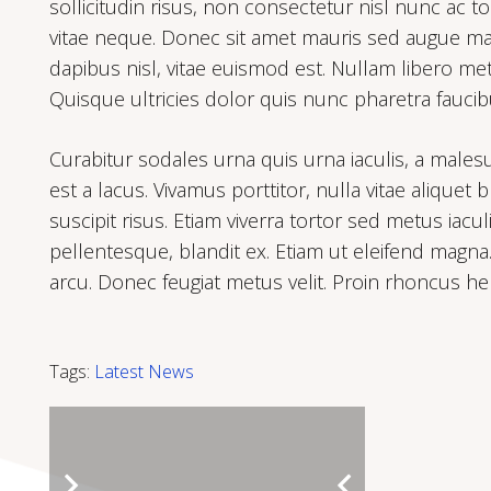
sollicitudin risus, non consectetur nisl nunc ac t
vitae neque. Donec sit amet mauris sed augue mal
dapibus nisl, vitae euismod est. Nullam libero me
Quisque ultricies dolor quis nunc pharetra faucibu
Curabitur sodales urna quis urna iaculis, a males
est a lacus. Vivamus porttitor, nulla vitae aliquet b
suscipit risus. Etiam viverra tortor sed metus iac
pellentesque, blandit ex. Etiam ut eleifend magna
arcu. Donec feugiat metus velit. Proin rhoncus hend
Tags:
Latest News