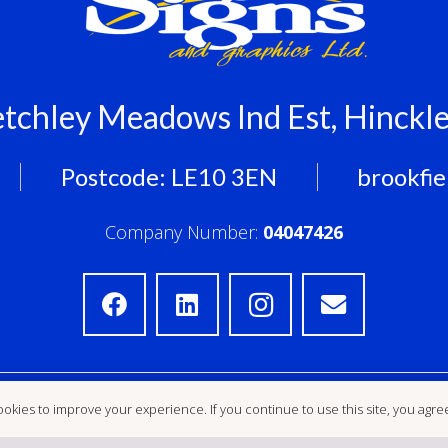
etchley Meadows Ind Est, Hinck
Postcode: LE10 3EN
brookfi
Company Number:
04047426
okies to improve your experience. If you continue to use this site, you agree 
tact
© Brookfield Signs & Graphics Lt