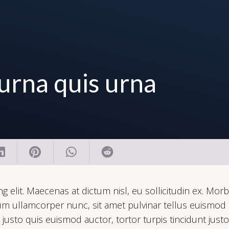
urna quis urna
 elit. Maecenas at dictum nisl, eu sollicitudin ex. Morb
m ullamcorper nunc, sit amet pulvinar tellus euismod nec
sto quis euismod auctor, tortor turpis tincidunt justo, 