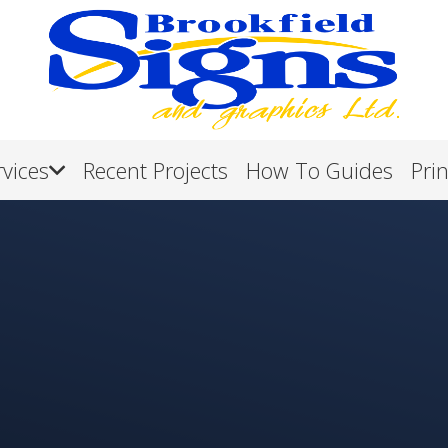
rvices
Recent Projects
How To Guides
Pri