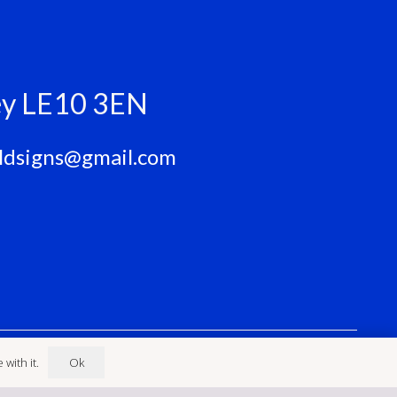
ley LE10 3EN
eldsigns@gmail.com
Ok
with it.
d 2023 | Built in WordPress by
Helios Web Design