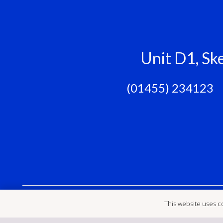
Unit D1, Sk
‭ (01455) 234123
This website uses co
Home
Cookies
GDPR
Our Reviews
Con