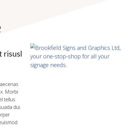
e
 risusl
 Maecenas
 ex. Morbi
 tellus
esuada dui.
rper
s euismod